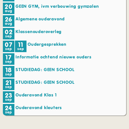
20
GEEN GYM, ivm verbouwing gymzalen
aug
26
Algemene ouderavond
aug
02
Klassenouderoverleg
sep
07
11
Oudergesprekken
sep
sep
17
Informatie ochtend nieuwe ouders
sep
18
STUDIEDAG: GEEN SCHOOL
sep
21
STUDIEDAG: GEEN SCHOOL
sep
23
Ouderavond Klas 1
sep
24
Ouderavond kleuters
sep