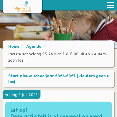
Home
Agenda
Laatste schooldag 25-26 klas 1-6 11:00 uit en kleuters
geen les!
Start nieuw schooljaar 2026-2027 (kleuters geen
les)
vrijdag 3 juli 2026
Let op!
Deze activiteit is al geweest en werd