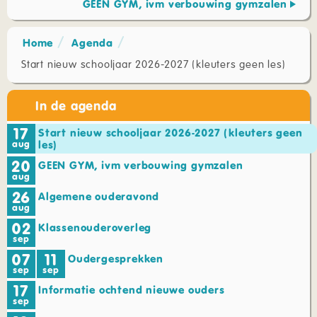
GEEN GYM, ivm verbouwing gymzalen
Home
Agenda
Start nieuw schooljaar 2026-2027 (kleuters geen les)
In de agenda
17
Start nieuw schooljaar 2026-2027 (kleuters geen
aug
les)
20
GEEN GYM, ivm verbouwing gymzalen
aug
26
Algemene ouderavond
aug
02
Klassenouderoverleg
sep
07
11
Oudergesprekken
sep
sep
17
Informatie ochtend nieuwe ouders
sep