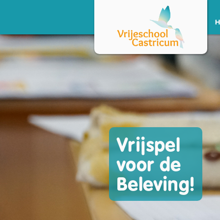
Vrijspel
voor de
Beleving!