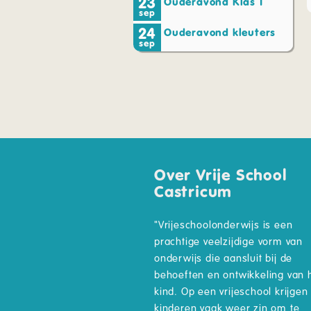
23
Ouderavond Klas 1
sep
24
Ouderavond kleuters
sep
Over Vrije School
Castricum
"Vrijeschoolonderwijs is een
prachtige veelzijdige vorm van
onderwijs die aansluit bij de
behoeften en ontwikkeling van 
kind. Op een vrijeschool krijgen
kinderen vaak weer zin om te