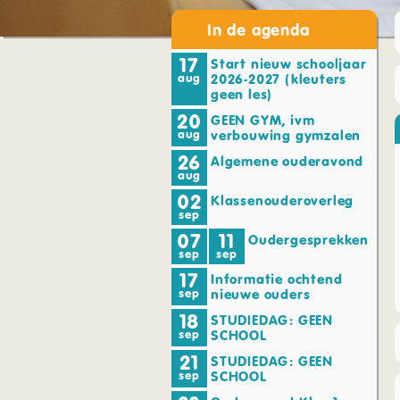
In de agenda
17
Start nieuw schooljaar
aug
2026-2027 (kleuters
geen les)
20
GEEN GYM, ivm
aug
verbouwing gymzalen
26
Algemene ouderavond
aug
02
Klassenouderoverleg
sep
07
11
Oudergesprekken
sep
sep
17
Informatie ochtend
sep
nieuwe ouders
18
STUDIEDAG: GEEN
sep
SCHOOL
21
STUDIEDAG: GEEN
sep
SCHOOL