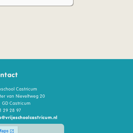
ntact
jeschool Castricum
ter van Nieveltweg 20
1 GD Castricum
1 29 28 97
o
@
vrijeschoolcastricum.nl